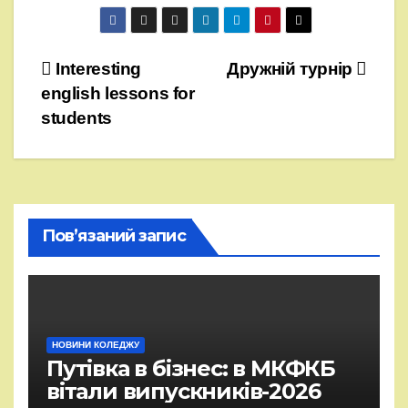
Навігація
Interesting
Дружній турнір
english lessons for
записів
students
Пов’язаний запис
НОВИНИ КОЛЕДЖУ
Путівка в бізнес: в МКФКБ
вітали випускників-2026