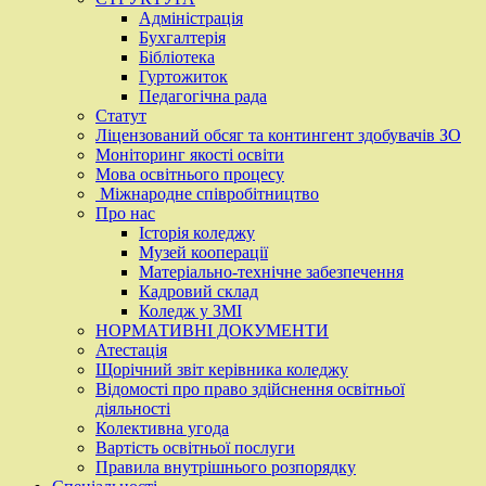
Адміністрація
Бухгалтерія
Бібліотека
Гуртожиток
Педагогічна рада
Статут
Ліцензований обсяг та контингент здобувачів ЗО
Моніторинг якості освіти
Мова освітнього процесу
Міжнародне співробітництво
Про нас
Історія коледжу
Музей кооперації
Матеріально-технічне забезпечення
Кадровий склад
Коледж у ЗМІ
НОРМАТИВНІ ДОКУМЕНТИ
Атестація
Щорічний звіт керівника коледжу
Відомості про право здійснення освітньої
діяльності
Колективна угода
Вартість освітньої послуги
Правила внутрішнього розпорядку