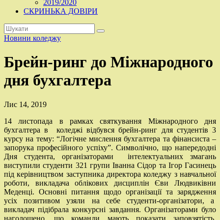
2019/2020
СКРИНЬКА ДОВІРИ
Новини коледжу
Брейн-ринг до Міжнародного
дня бухгалтера
Лис 14, 2019
14 листопада в рамках святкування Міжнародного дня
бухгалтера в коледжі відбувся брейн-ринг для студентів 3
курсу на тему: “Логічне мислення бухгалтера та фінансиста –
запорука професійного успіху”. Символічно, що напередодні
Дня студента, організаторами інтелектуальних змагань
виступили студенти 321 групи Іванна Сідор та Ігор Гасинець
під керівництвом заступника директора коледжу з навчальної
роботи, викладача облікових дисциплін Єви Людвиківни
Меденці. Основні питання щодо організації та зарядження
усіх позитивом узяли на себе студенти-організатори, а
викладач підібрала конкурсні завдання. Організаторами було
наголошено, що команди мають показати заповзятість,