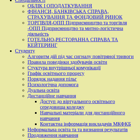
Спеціальності
ОБЛІК І ОПОДАТКУВАННЯ
ФІНАНСИ, БАНКІВСЬКА СПРАВА,
СТРАХУВАННЯ ТА ФОНДОВИЙ РИНОК
ТОРГІВЛЯ-ОПП Підприємництво та торгівля
-ОПП Підприємництво та митно-логістична
діяльність
ГОТЕЛЬНО-РЕСТОРАННА СПРАВА ТА
КЕЙТЕРИНГ
Студенту
Алгоритм дій під час сигналу повітряної тривоги
Правила поведінки здобувачів освіти
Стуктура внутрішньої комунікації
Графік освітнього процесу
Порядок надання пільг
Психологічна допомога
Дуальна освіта
Дистанційне навчання
Доступ до віртуального освітнього
середовища коледжу
Навчальні матеріали для дистанційного
навчання
Контактна інформація викладачів МКФКБ
Неформальна освіта та та визнання результатів
Продовження навчання