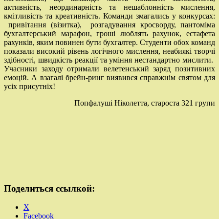
активність, неординарність та нешаблонність мислення,
кмітливість та креативність. Команди змагались у конкурсах:
привітання (візитка), розгадування кросворду, пантоміма
бухгалтерський марафон, гроші люблять рахунок, естафета
рахунків, яким повинен бути бухгалтер. Студенти обох команд
показали високий рівень логічного мислення, неабиякі творчі
здібності, швидкість реакції та уміння нестандартно мислити.
Учасники заходу отримали велетенський заряд позитивних
емоцій. А взагалі брейн-ринг виявився справжнім святом для
усіх присутніх!
Попфалуші Ніколетта, староста 321 групи
Поделиться ссылкой:
X
Facebook