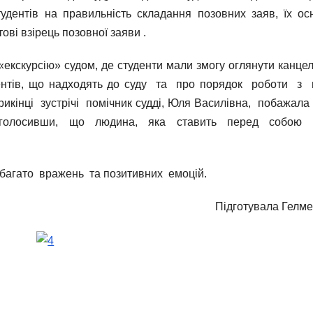
удентів на правильність складання позовних заяв, їх ос
ові взірець позовної заяви .
«екскурсію» судом, де студенти мали змогу оглянути канце
ентів, що надходять до суду та про порядок роботи з 
прикінці зустрічі помічник судді, Юля Василівна, побажала
 наголосивши, що людина, яка ставить перед собою 
я багато вражень та позитивних емоцій.
Підготувала Гелмец