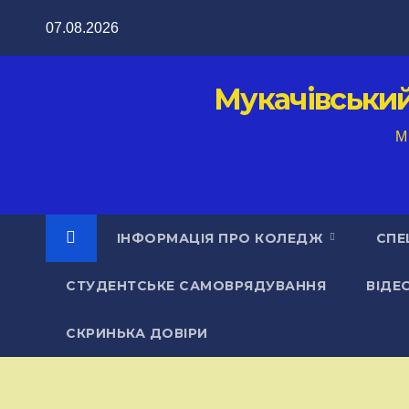
Перейти
07.08.2026
до
вмісту
Мукачівськи
M
ІНФОРМАЦІЯ ПРО КОЛЕДЖ
СПЕ
СТУДЕНТСЬКЕ САМОВРЯДУВАННЯ
ВІДЕ
СКРИНЬКА ДОВІРИ