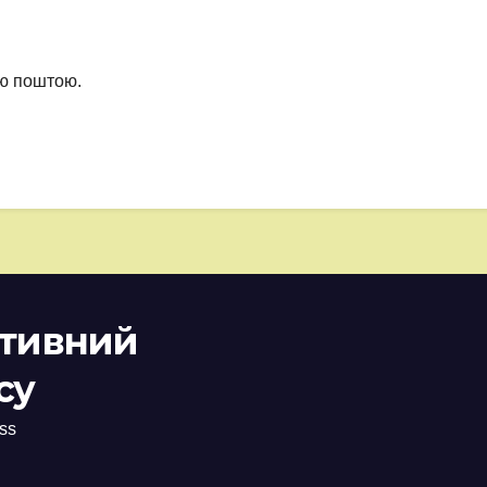
ою поштою.
ативний
су
ss