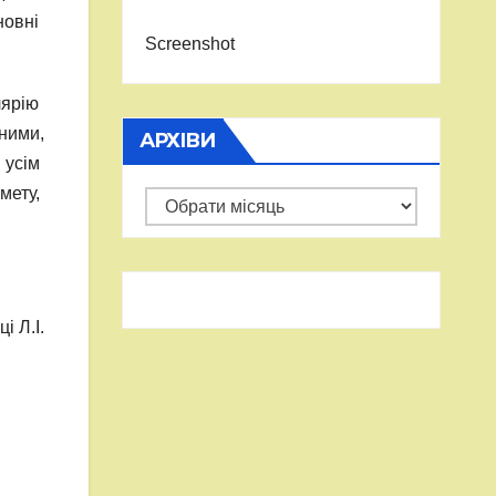
новні
Screenshot
лярію
ними,
АРХІВИ
 усім
мету,
Архіви
і Л.І.