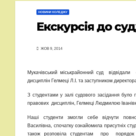
НОВИНИ КОЛЕДЖУ
Екскурсія до суд
ЖОВ 9, 2014
Мукачівський міськрайонний суд відвідал
дисциплін Гелмеці Л.І. та заступником директор
З студентами у залі судового засідання було
правових дисциплін, Гелмеці Людмилою Іванів
Наші студенти змогли себе відчути повноц
Василівна, спочатку ознайомила присутніх студ
також розповіла студентам про порядок 