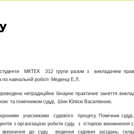
у
и студенти МКТЕК 312 групи разом з викладачем пра
а по навчальній роботі Меденці Е.Л.
 проведено нетрадиційне бінарне практичне заняття викла
ною та помічником судді, Шин Юлією Василівною.
інними учасниками судового процесу. Помічник судді
ентів з організацією роботи суду, з історією виникнення с
звернення до суду, ведення судових засідань, скла