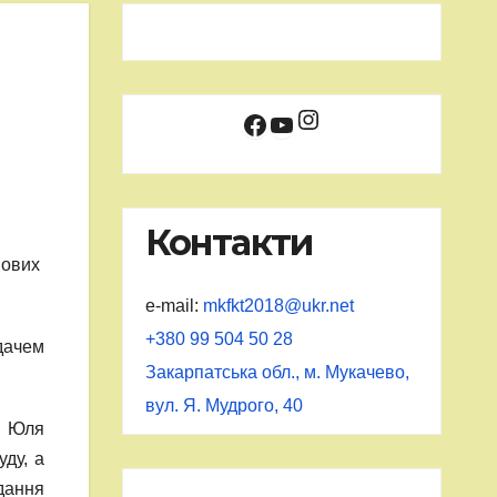
Instagram
Facebook
YouTube
Контакти
вових
e-mail:
mkfkt2018@ukr.net
+380 99 504 50 28
дачем
Закарпатська обл., м. Мукачево,
вул. Я. Мудрого, 40
, Юля
уду, а
дання