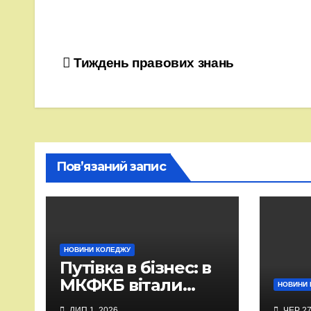
Навігація
Тиждень правових знань
записів
Пов’язаний запис
НОВИНИ КОЛЕДЖУ
Путівка в бізнес: в
МКФКБ вітали
НОВИНИ 
випускників-2026
ЛИП 1, 2026
ЧЕР 27