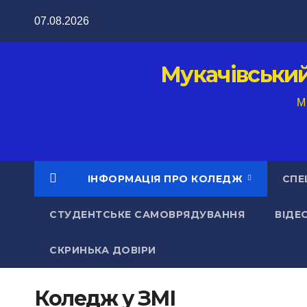
Перейти
07.08.2026
до
вмісту
Мукачівськи
M
ІНФОРМАЦІЯ ПРО КОЛЕДЖ
СПЕ
СТУДЕНТСЬКЕ САМОВРЯДУВАННЯ
ВІДЕ
СКРИНЬКА ДОВІРИ
Коледж у ЗМІ