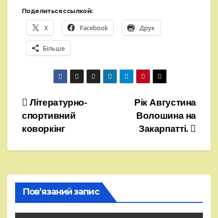
Поделиться ссылкой:
X
Facebook
Друк
Більше
Навігація
Літературно-
Рік Августина
спортивний
Волошина на
записів
коворкінг
Закарпатті.
Пов’язаний запис