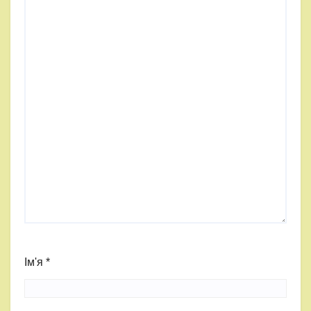
Ім'я
*