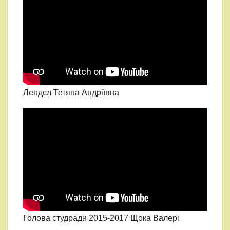
Лендєл Тетяна Андріївна
Голова студради 2015-2017 Щока Валері