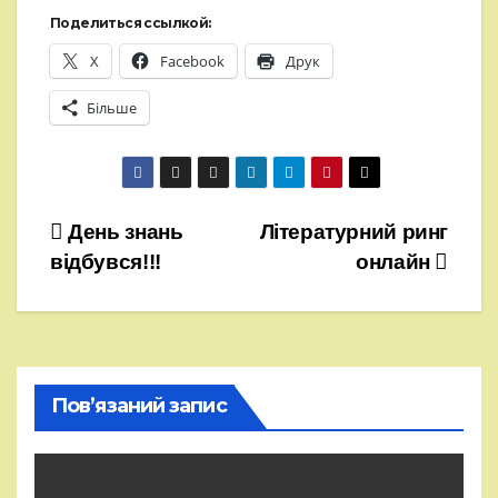
Поделиться ссылкой:
X
Facebook
Друк
Більше
Навігація
День знань
Літературний ринг
відбувся!!!
онлайн
записів
Пов’язаний запис