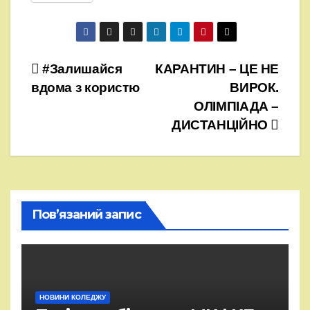
Навігація
#Залишайся
КАРАНТИН – ЦЕ НЕ
вдома з користю
ВИРОК.
записів
ОЛІМПІАДА –
ДИСТАНЦІЙНО
Пов’язаний запис
НОВИНИ КОЛЕДЖУ