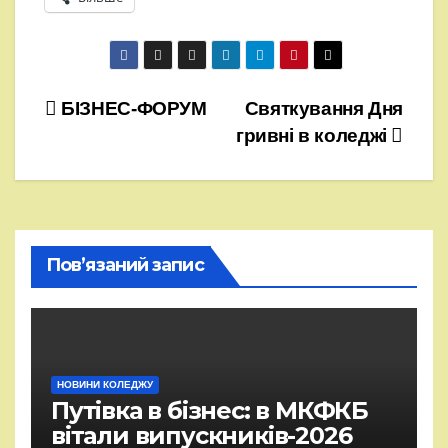
Навігація
БІЗНЕС-ФОРУМ
Святкування Дня
гривні в коледжі
записів
Пов’язаний запис
НОВИНИ КОЛЕДЖУ
Путівка в бізнес: в МКФКБ
вітали випускників-2026