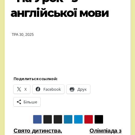
англійської мови
ТРА 30, 2025
Поделиться ссылкой:
X
Facebook
Друк
Більше
Навігація
Свято дитинства,
Олімпіада з