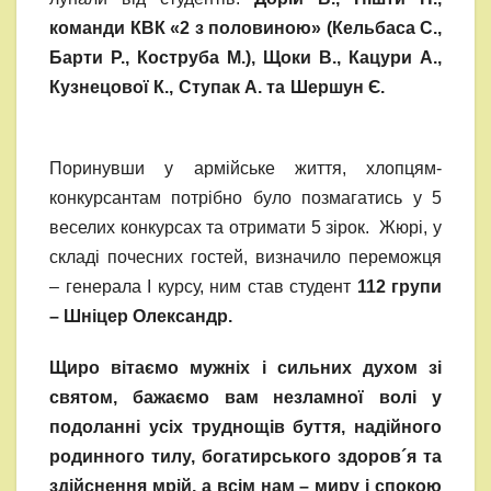
команди КВК «2 з половиною» (Кельбаса С.,
Барти Р., Коструба М.), Щоки В., Кацури А.,
Кузнецової К., Ступак А. та Шершун Є.
Поринувши у армійське життя, хлопцям-
конкурсантам потрібно було позмагатись у 5
веселих конкурсах та отримати 5 зірок. Жюрі, у
складі почесних гостей, визначило переможця
– генерала І курсу, ним став студент
112 групи
– Шніцер Олександр.
Щиро вітаємо мужніх і сильних духом зі
святом, бажаємо вам незламної волі у
подоланні усіх труднощів буття, надійного
родинного тилу, богатирського здоров´я та
здійснення мрій, а всім нам – миру і спокою