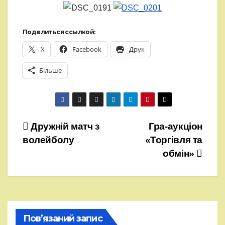
Поделиться ссылкой:
X
Facebook
Друк
Більше
Навігація
Дружній матч з
Гра-аукціон
волейболу
«Торгівля та
записів
обмін»
Пов’язаний запис