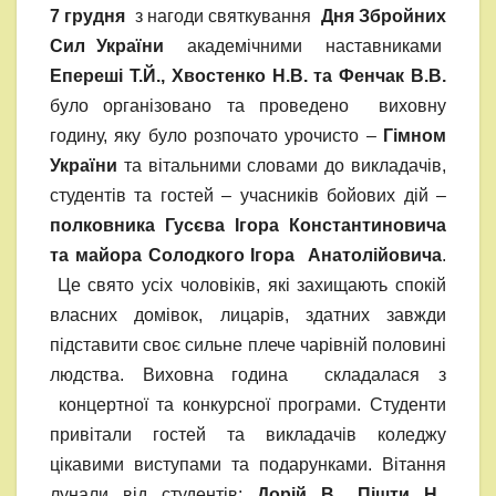
7 грудня
з нагоди святкування
Дня Збройних
Сил України
академічними наставниками
Епереші Т.Й., Хвостенко Н.В. та Фенчак В.В.
було організовано та проведено виховну
годину, яку було розпочато урочисто –
Гімном
України
та вітальними словами до викладачів,
студентів та гостей – учасників бойових дій –
полковника Гусєва Ігора Константиновича
та майора Солодкого Ігора Анатолійовича
.
Це свято усіх чоловіків, які захищають спокій
власних домівок, лицарів, здатних завжди
підставити своє сильне плече чарівній половині
людства. Виховна година складалася з
концертної та конкурсної програми. Студенти
привітали гостей та викладачів коледжу
цікавими виступами та подарунками. Вітання
лунали від студентів:
Дорій В., Пішти Н.,