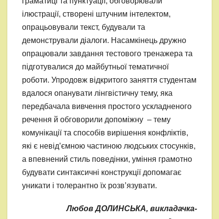
граматиці та пунктуації, обговорювали
ілюстрації, створені штучним інтелектом,
опрацьовували текст, будували та
демонстрували діалоги. Насамкінець дружно
опрацювали завдання тестового тренажера та
підготувалися до майбутньої тематичної
роботи. Упродовж відкритого заняття студентам
вдалося опанувати лінгвістичну тему, яка
передбачала вивчення простого ускладненого
речення й обговорили допоміжну – тему
комунікації та способів вирішення конфліктів,
які є невід’ємною частиною людських стосунків,
а впевнений стиль поведінки, уміння грамотно
будувати синтаксичні конструкції допомагає
уникати і толерантно їх розв’язувати.
Любов ДОЛИНСЬКА, викладачка-