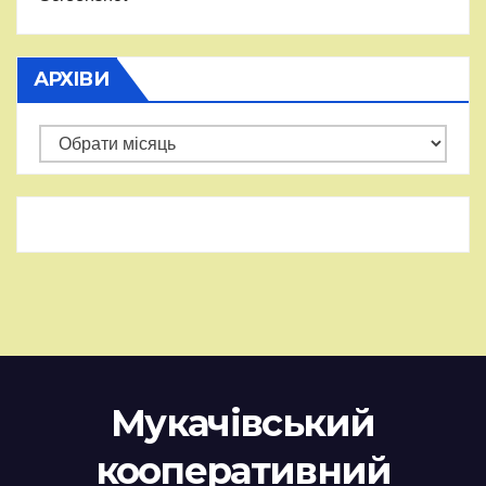
АРХІВИ
Архіви
Мукачівський
кооперативний