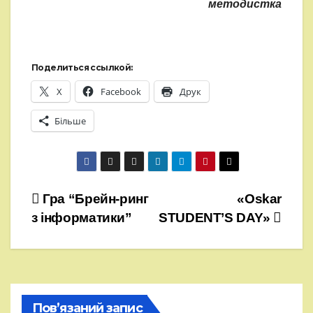
методистка
Поделиться ссылкой:
X
Facebook
Друк
Більше
Навігація
Гра “Брейн-ринг
«Oskar
з інформатики”
STUDENT’S DAY»
записів
Пов’язаний запис