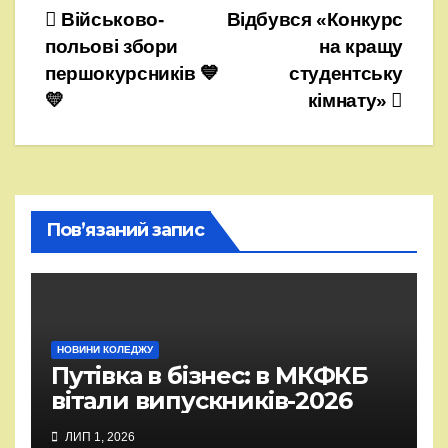
Навігація
Військово-
Відбувся «Конкурс
польові збори
на кращу
записів
першокурсників 💙
студентську
💛
кімнату»
Пов’язаний запис
НОВИНИ КОЛЕДЖУ
Путівка в бізнес: в МКФКБ
вітали випускників-2026
ЛИП 1, 2026