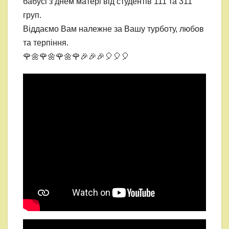
бабусі з днем матері від студентів 111 та 311
груп.
Віддаємо Вам належне за Вашу турботу, любов
та терпіння.
🌹🌼🌹🌼🌹🌼🌹🎉🎉🎉🎈🎈🎈