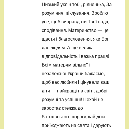
Низький уклін тобі, рідненька, За
розуміння, піклування. Зроблю
усе, щоб виправдати Твої надії,
сподівання. Материнство — це
щастя і благословення, яке Бог
дає людям. А ще велика
відповідальність і важка праця!
Всім матерям вільної і
незалежної України бажаємо,
щоб вас любили і цінували ваші
діти — найкращі на світі, добрі,
розумні та успішні! Нехай не
заростає стежка до
батьківського порогу, хай діти
приїжджають на свята і дарують