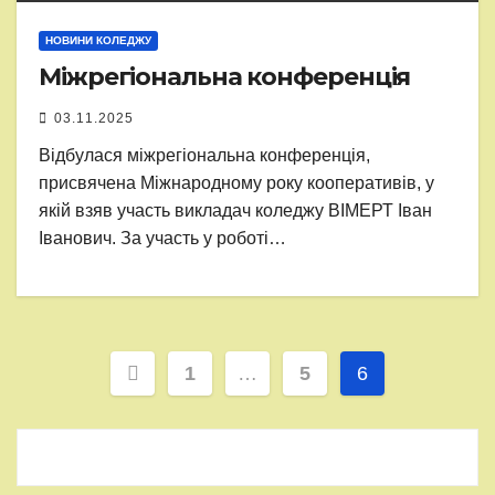
НОВИНИ КОЛЕДЖУ
Міжрегіональна конференція
03.11.2025
Відбулася міжрегіональна конференція,
присвячена Міжнародному року кооперативів, у
якій взяв участь викладач коледжу ВІМЕРТ Іван
Іванович. За участь у роботі…
Пагінація
1
…
5
6
записів