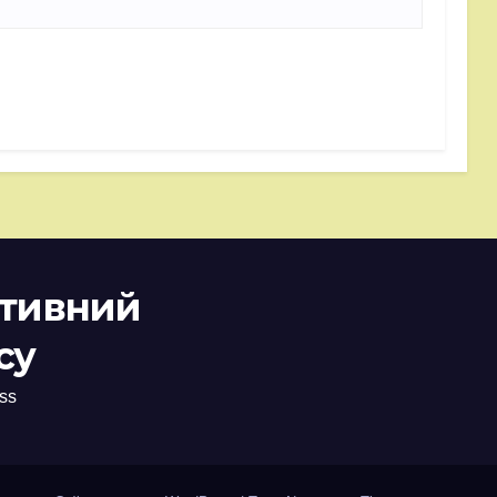
ативний
су
ss