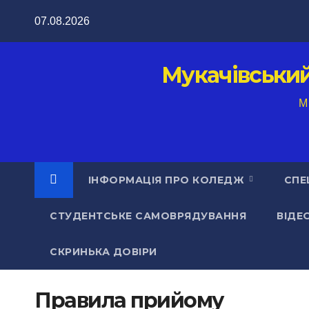
Перейти
07.08.2026
до
вмісту
Мукачівськи
M
ІНФОРМАЦІЯ ПРО КОЛЕДЖ
СПЕ
СТУДЕНТСЬКЕ САМОВРЯДУВАННЯ
ВІДЕ
СКРИНЬКА ДОВІРИ
Правила прийому