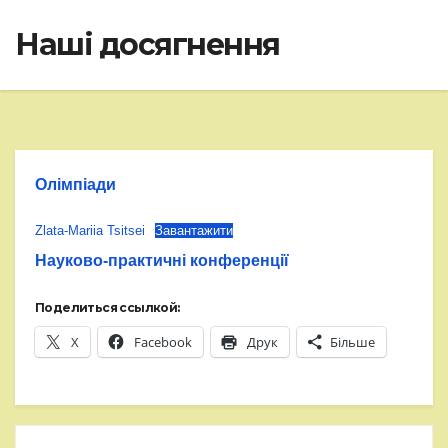
Наші досягнення
Олімпіади
Zlata-Mariia Tsitsei
Завантажити
Науково-практичні конференції
Поделиться ссылкой:
X
Facebook
Друк
Більше