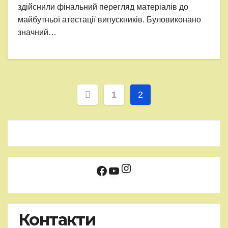
здійснили фінальний перегляд матеріалів до
майбутньої атестації випускників. Буловиконано
значний…
Пагінація
1
2
записів
Instagram
Facebook
YouTube
Контакти