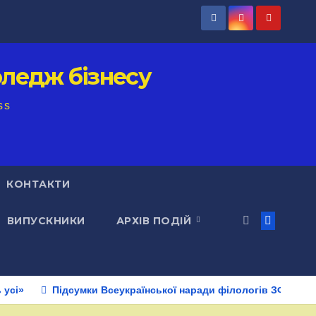
ледж бізнесу
ss
КОНТАКТИ
ВИПУСКНИКИ
АРХІВ ПОДІЙ
 усі»
Підсумки Всеукраїнської наради філологів ЗФПО: ве