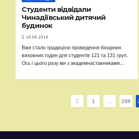
Студенти відвідали
Чинадіївський дитячий
будинок
16.05.2016
Вже стало традицією проведення бінарних
виховних годин для студентів 121 та 131 груп.
Ось і цього разу ми з академнаставниками…
Пагінація
1
…
288
записів