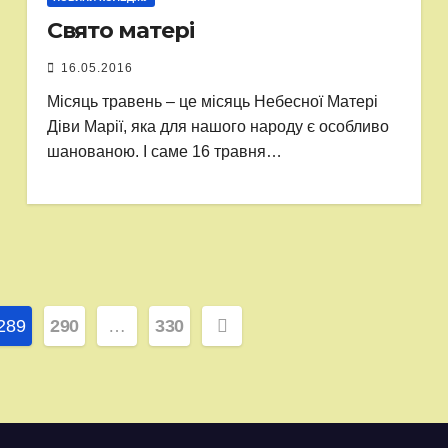
Свято матері
16.05.2016
Місяць травень – це місяць Небесної Матері
Діви Марії, яка для нашого народу є особливо
шанованою. І саме 16 травня…
289
290
…
330