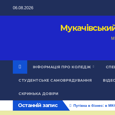
Перейти
06.08.2026
до
вмісту
Мукачівськи
M
ІНФОРМАЦІЯ ПРО КОЛЕДЖ
СПЕ
СТУДЕНТСЬКЕ САМОВРЯДУВАННЯ
ВІДЕ
СКРИНЬКА ДОВІРИ
Останній запис
Путівка в бізнес: в М