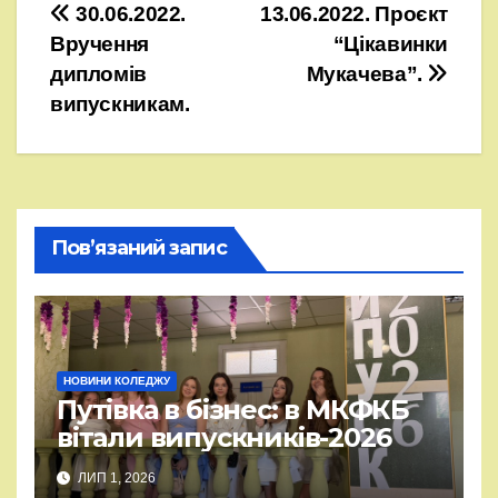
Навігація
30.06.2022.
13.06.2022. Проєкт
Вручення
“Цікавинки
записів
дипломів
Мукачева”.
випускникам.
Пов’язаний запис
НОВИНИ КОЛЕДЖУ
Путівка в бізнес: в МКФКБ
вітали випускників-2026
ЛИП 1, 2026