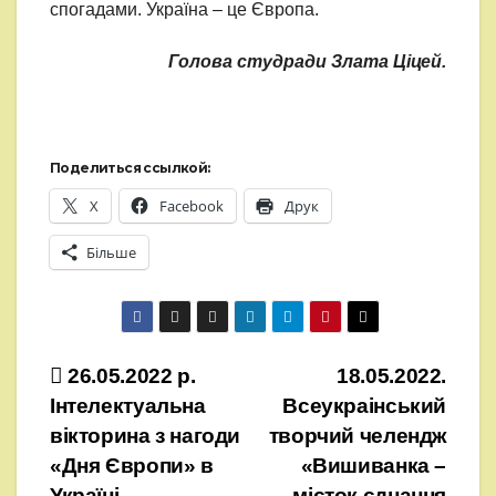
спогадами. Україна – це Європа.
Голова студради Злата Ціцей.
Поделиться ссылкой:
X
Facebook
Друк
Більше
Навігація
26.05.2022 р.
18.05.2022.
Інтелектуальна
Всеукраінський
записів
вікторина з нагоди
творчий челендж
«Дня Європи» в
«Вишиванка –
Україні.
місток єднання