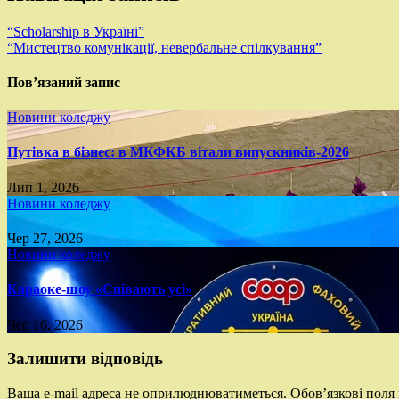
“Scholarship в Україні”
“Мистецтво комунікації, невербальне спілкування”
Пов’язаний запис
Новини коледжу
Путівка в бізнес: в МКФКБ вітали випускників-2026
Лип 1, 2026
Новини коледжу
Чер 27, 2026
Новини коледжу
Караоке-шоу «Співають усі»
Чер 16, 2026
Залишити відповідь
Ваша e-mail адреса не оприлюднюватиметься.
Обов’язкові поля