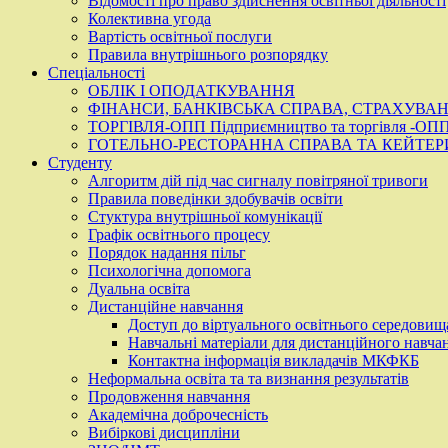
Відомості про право здійснення освітньої діяльності
Колективна угода
Вартість освітньої послуги
Правила внутрішнього розпорядку
Спеціальності
ОБЛІК І ОПОДАТКУВАННЯ
ФІНАНСИ, БАНКІВСЬКА СПРАВА, СТРАХУВА
ТОРГІВЛЯ-ОПП Підприємництво та торгівля -ОПП П
ГОТЕЛЬНО-РЕСТОРАННА СПРАВА ТА КЕЙТЕР
Студенту
Алгоритм дій під час сигналу повітряної тривоги
Правила поведінки здобувачів освіти
Стуктура внутрішньої комунікації
Графік освітнього процесу
Порядок надання пільг
Психологічна допомога
Дуальна освіта
Дистанційне навчання
Доступ до віртуального освітнього середовищ
Навчальні матеріали для дистанційного навча
Контактна інформація викладачів МКФКБ
Неформальна освіта та та визнання результатів
Продовження навчання
Академічна доброчесність
Вибіркові дисципліни