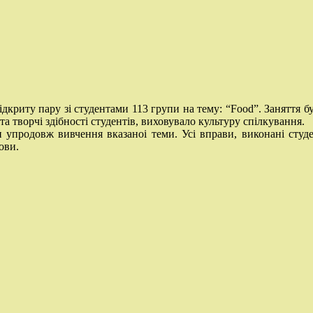
дкриту пару зі студентами 113 групи на тему: “Food”. Заняття бу
а творчі здібності студентів, виховувало культуру спілкування.
упродовж вивчення вказаноі теми. Усі вправи, виконані студе
ови.