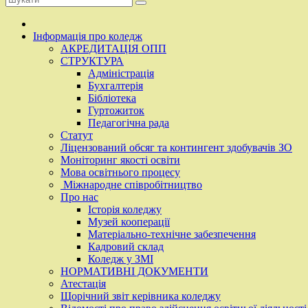
Інформація про коледж
АКРЕДИТАЦІЯ ОПП
СТРУКТУРА
Адміністрація
Бухгалтерія
Бібліотека
Гуртожиток
Педагогічна рада
Статут
Ліцензований обсяг та контингент здобувачів ЗО
Моніторинг якості освіти
Мова освітнього процесу
Міжнародне співробітництво
Про нас
Історія коледжу
Музей кооперації
Матеріально-технічне забезпечення
Кадровий склад
Коледж у ЗМІ
НОРМАТИВНІ ДОКУМЕНТИ
Атестація
Щорічний звіт керівника коледжу