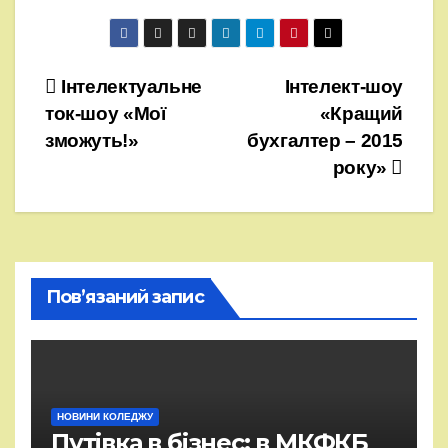
Навігація
Інтелектуальне
Інтелект-шоу
ток-шоу «Мої
«Кращий
записів
зможуть!»
бухгалтер – 2015
року»
Пов’язаний запис
НОВИНИ КОЛЕДЖУ
Путівка в бізнес: в МКФКБ