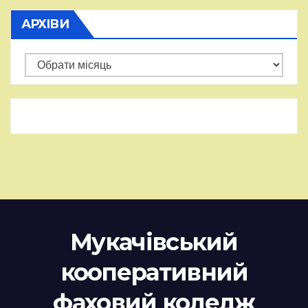
АРХІВИ
Архіви
Мукачівський
кооперативний
фаховий коледж