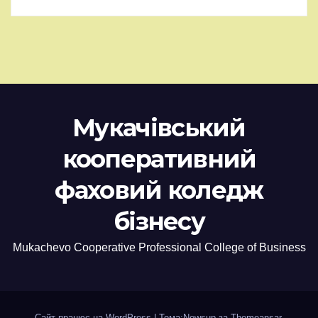
Мукачівський
кооперативний
фаховий коледж
бізнесу
Mukachevo Cooperative Professional College of Business
Сайт працює на WordPress
|
Тема:Newsup за
Themeansar
.