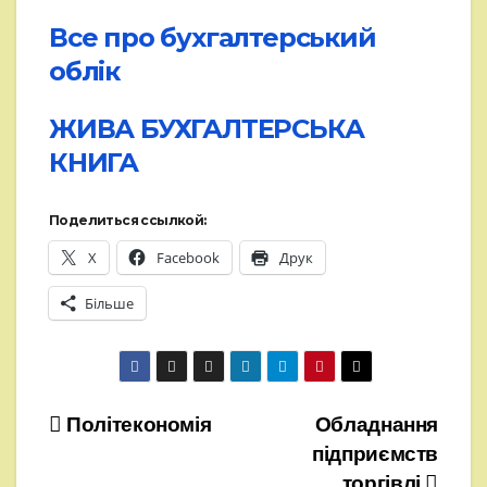
Все про бухгалтерський
облік
ЖИВА БУХГАЛТЕРСЬКА
КНИГА
Поделиться ссылкой:
X
Facebook
Друк
Більше
Навігація
Політекономія
Обладнання
підприємств
записів
торгівлі