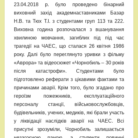
23.04.2018 р. було проведено бінарний
виховний захід академнаставниками Базар
Н.В. та Тюх Т.І. з студентами груп 113 та 222.
Виховна година розпочалася з вшанування
хвилиною мовчання, загиблих під під час
трагедії на ЧАЕС, що сталася 26 квітня 1986
року. Далі було переглянуто уривки з фільму
«Аврора» та відеосюжет «Чорнобиль – 30 років
після катастрофи». Студентами було
підготовлено реферати з цікавими фактами та
причинами аварії. Крім того, було згадано про
героїзм пожежників, експлуатаційного
персоналу станції, військовослужбовців,
будівельників, учених, медиків, які брали участь
у ліквідації наслідків аварії на ЧАЕС. Всі
присутні зрозуміли, Чорнобиль залишається
незагоєною раною, а студенти повинні