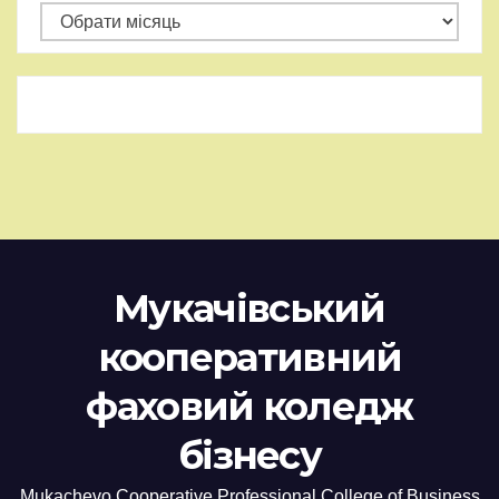
Архіви
Мукачівський
кооперативний
фаховий коледж
бізнесу
Mukachevo Cooperative Professional College of Business