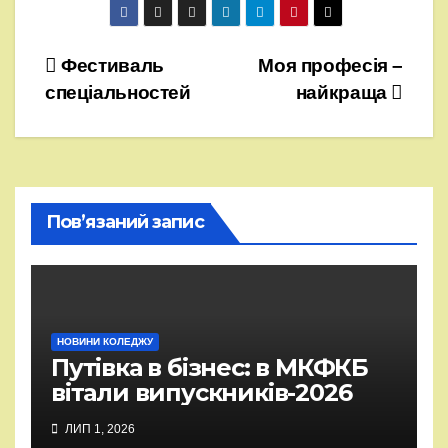
Навігація
Фестиваль
Моя професія –
спеціальностей
найкраща
записів
Пов’язаний запис
НОВИНИ КОЛЕДЖУ
Путівка в бізнес: в МКФКБ
вітали випускників-2026
ЛИП 1, 2026