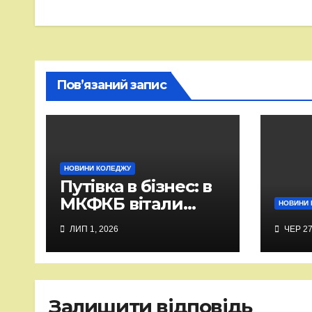
записів
Пов’язаний запис
НОВИНИ КОЛЕДЖУ
Путівка в бізнес: в
МКФКБ вітали
НОВИНИ 
випускників-2026
ЛИП 1, 2026
ЧЕР 27
Залишити відповідь