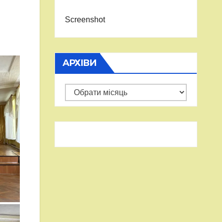
Screenshot
АРХІВИ
Архіви