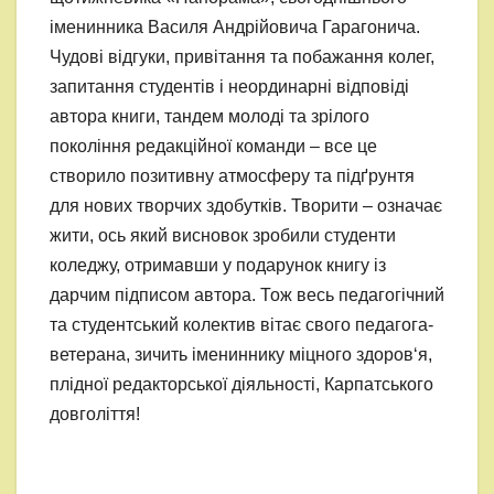
іменинника Василя Андрійовича Гарагонича.
Чудові відгуки, привітання та побажання колег,
запитання студентів і неординарні відповіді
автора книги, тандем молоді та зрілого
покоління редакційної команди – все це
створило позитивну атмосферу та підґрунтя
для нових творчих здобутків. Творити – означає
жити, ось який висновок зробили студенти
коледжу, отримавши у подарунок книгу із
дарчим підписом автора. Тож весь педагогічний
та студентський колектив вітає свого педагога-
ветерана, зичить імениннику міцного здоров‘я,
плідної редакторської діяльності, Карпатського
довголіття!