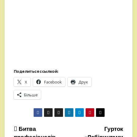
Поделиться ссылкой:
X
Facebook
Друк
Більше
Навігація
Битва
Гурток