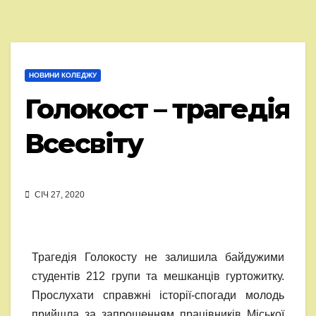
НОВИНИ КОЛЕДЖУ
Голокост – трагедія
Всесвіту
СІЧ 27, 2020
Трагедія Голокосту не залишила байдужими
студентів 212 групи та мешканців гуртожитку.
Прослухати справжні історії-спогади молодь
прийшла за запрошенням працівників Міської