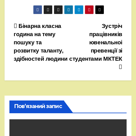
Навігація
Бінарна класна
Зустріч
година на тему
працівників
записів
пошуку та
ювенальноі
розвитку таланту,
превенції зі
здібностей людини
студентами МКТЕК
Пов’язаний запис