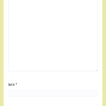
Ім'я
*