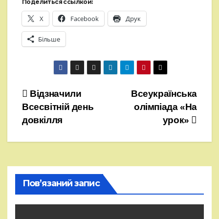
Поделиться ссылкой:
X
Facebook
Друк
Більше
Навігація
Відзначили
Всеукраїнська
Всесвітній день
олімпіада «На
записів
довкілля
урок»
Пов’язаний запис