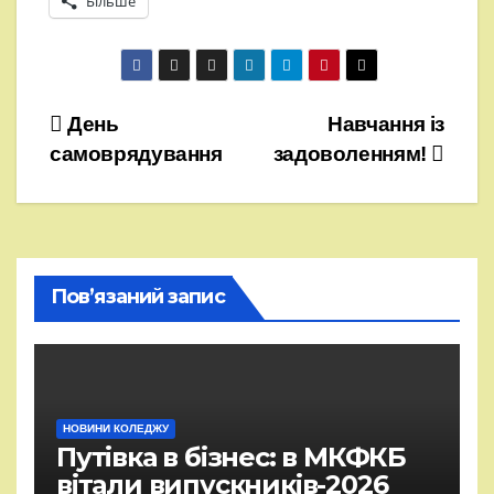
Більше
Навігація
День
Навчання із
самоврядування
задоволенням!
записів
Пов’язаний запис
НОВИНИ КОЛЕДЖУ
Путівка в бізнес: в МКФКБ
вітали випускників-2026