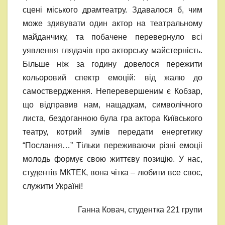
сцені міського драмтеатру. Здавалося б, чим
може здивувати один актор на театральному
майданчику, та побачене перевернуло всі
уявлення глядачів про акторську майстерність.
Більше ніж за годину довелося пережити
кольоровий спектр емоцій: від жалю до
самоствердження. Неперевершеним є Кобзар,
що відправив нам, нащадкам, символічного
листа, бездоганною була гра актора Київського
театру, котрий зумів передати енергетику
“Послання…” Тільки переживаючи різні емоціі
молодь формує свою життєву позицію. У нас,
студентів МКТЕК, вона чітка – любити все своє,
служити Україні!
Ганна Ковач, студентка 221 групи