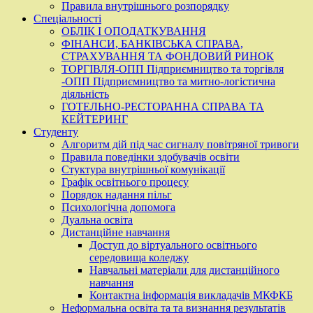
Правила внутрішнього розпорядку
Спеціальності
ОБЛІК І ОПОДАТКУВАННЯ
ФІНАНСИ, БАНКІВСЬКА СПРАВА,
СТРАХУВАННЯ ТА ФОНДОВИЙ РИНОК
ТОРГІВЛЯ-ОПП Підприємництво та торгівля
-ОПП Підприємництво та митно-логістична
діяльність
ГОТЕЛЬНО-РЕСТОРАННА СПРАВА ТА
КЕЙТЕРИНГ
Студенту
Алгоритм дій під час сигналу повітряної тривоги
Правила поведінки здобувачів освіти
Стуктура внутрішньої комунікації
Графік освітнього процесу
Порядок надання пільг
Психологічна допомога
Дуальна освіта
Дистанційне навчання
Доступ до віртуального освітнього
середовища коледжу
Навчальні матеріали для дистанційного
навчання
Контактна інформація викладачів МКФКБ
Неформальна освіта та та визнання результатів