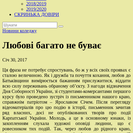
2018/2019
2019/2020
СКРИНЬКА ДОВІРИ
Новини коледжу
Любові багато не буває
Січ 30, 2017
Ця фраза не потребує спростувань, бо ж у всіх своїх проявах є
сталою величиною. Як і дружба та почуття кохання, любов до
Батьківщини вимірюється бажанням прислужитися, віддати
всю силу переживань обраному об’єкту. З нагоди відзначення
Дня Соборності України, зі студентами-комерсантами першого
курсу було проведено зустріч із письменником нашого краю,
справжнім патріотом – Ярославом Січем. Після перегляду
відеоматеріалів про цю подію в історії, письменник зачитав
ряд власних, досі не опублікованих творів про події
Карпатської України. Молодь, а це в основному юнаки, із
захопленням слухала художні оповіді людини, що є
ровесником тих подій. Так, через любов до рідного краю,