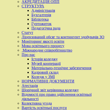
АКРЕДИТАЦІЯ ОПП
СТРУКТУРА
Адміністрація
Бухгалтерія
Бібліотека
Гуртожиток
Педагогічна рада
Статут
Ліцензований обсяг та контингент здобувачів ЗО
Моніторинг якості освіти
Мова освітнього процесу
Міжнародне співробітництво
Про нас
Історія коледжу
Музей кооперації
Матеріально-технічне забезпечення
Кадровий склад
Коледж у ЗМІ
НОРМАТИВНІ ДОКУМЕНТИ
Атестація
Щорічний звіт керівника коледжу
Відомості про право здійснення освітньої
діяльності
Колективна угода
Вартість освітньої послуги