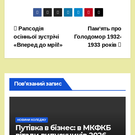
Навігація
Рапсодія
Пам‘ять про
осінньої зустрічі
Голодомор 1932-
записів
«Вперед до мрії!»
1933 років
Пов’язаний запис
НОВИНИ КОЛЕДЖУ
Путівка в бізнес: в МКФКБ