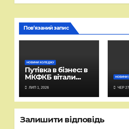
Пов’язаний запис
НОВИНИ КОЛЕДЖУ
Путівка в бізнес: в
МКФКБ вітали
НОВИНИ 
випускників-2026
ЛИП 1, 2026
ЧЕР 27
Залишити відповідь