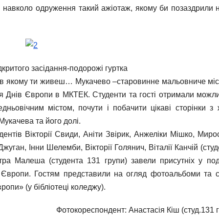
 навколо одруження такий ажіотаж, якому би позаздрили н
ідкритого засідання-подорожі гуртка
, в якому ти живеш… Мукачево –старовинне мальовниче міс
я Днів Європи в МКТЕК. Студенти та гості отримали можли
дньовічним містом, почути і побачити цікаві сторінки з 
Мукачева та його долі.
удентів Вікторії Свиди, Аніти Звірик, Анжеліки Мішко, Мир
жуган, Інни Шелемби, Вікторії Голянич, Віталії Канчій (сту
итра Малеша (студента 131 групи) завели присутніх у по
 Європи. Гостям представили на огляд фотоальбоми та с
ропи» (у бібліотеці коледжу).
Фотокореспондент: Анастасія Кіш (студ.131 