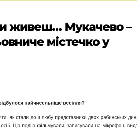
 ти живеш… Мукачево –
овниче містечко у
 відбулося найчисельніше весілля?
ти, як стали до шлюбу представники двох рабинських дина
ч осіб. Цю подію фільмували, записували на мікрофон, вид