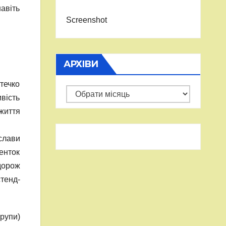
авіть
Screenshot
АРХІВИ
течко
Архіви
вість
життя
ослави
денток
дорож
тенд-
групи)