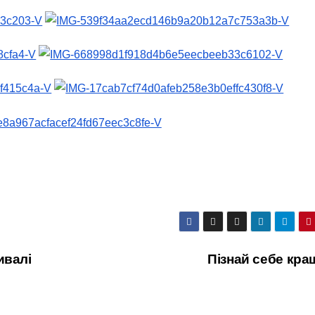
ивалі
Пізнай себе кра