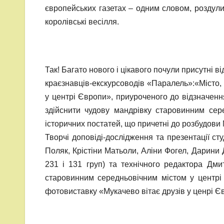
європейських газетах – одним словом, роздули
королівські весілля.
Так! Багато нового і цікавого почули присутні в
краєзнавців-екскурсоводів «Паралель»:«Місто
у центрі Європи», приуроченого до відзначенн
здійснити чудову мандрівку старовинним сере
історичних постатей, що причетні до розбудови 
Творчі доповіді-дослідження та презентації ст
Поляк, Крістіни Матьоли, Аліни Фогел, Дарини Д
231 і 131 груп) та технічного редактора Дм
старовинним середньовічним містом у центрі
фотовиставку «Мукачево вітає друзів у ценрі Єв