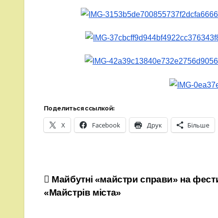
Поделиться ссылкой:
X
Facebook
Друк
Більше
Навігація
Майбутні «майстри справи» на фест
«Майстрів міста»
записів