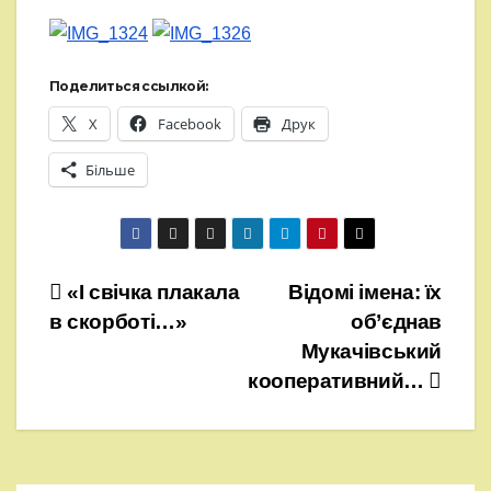
Поделиться ссылкой:
X
Facebook
Друк
Більше
Навігація
«І свічка плакала
Відомі імена: їх
в скорботі…»
об’єднав
записів
Мукачівський
кооперативний…