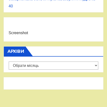
40
Screenshot
АРХІВИ
Архіви