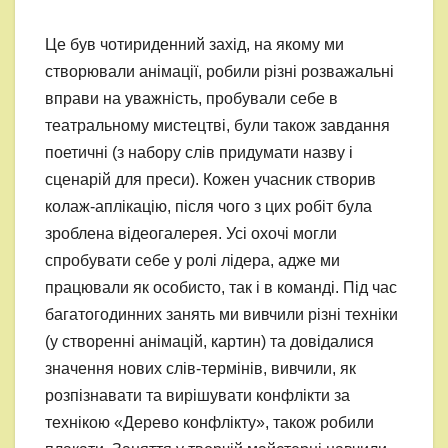
Це був чотириденний захід, на якому ми
створювали анімації, робили різні розважальні
вправи на уважність, пробували себе в
театральному мистецтві, були також завдання
поетичні (з набору слів придумати назву і
сценарій для преси). Кожен учасник створив
колаж-аплікацію, після чого з цих робіт була
зроблена відеогалерея. Усі охочі могли
спробувати себе у ролі лідера, адже ми
працювали як особисто, так і в команді. Під час
багатогодинних занять ми вивчили різні техніки
(у створенні анімацій, картин) та довідалися
значення нових слів-термінів, вивчили, як
розпізнавати та вирішувати конфлікти за
технікою «Дерево конфлікту», також робили