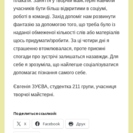
плакати. Заняття у творчій майстерні навчили
учасників бути більш відкритими в соціумі,
роботі в команді. Захід допоміг нам розвинути
фантазію за допомогою того, що треба було із
наданої обмеженої кількості слів або матеріалів
щось придумати/зробити. За ці чотири дні я
страшенно втомлювалася, проте приємні
спогади про зустрічі залишаться назавжди. Для
себе я зрозуміла, що найлегше соціалізуватися
допомагає пізнання самого себе.
Євгенія ЗУЄВА, студентка 211 групи, учасниця
творчої майстерні.
Поделиться ссылкой:
X
Facebook
Друк