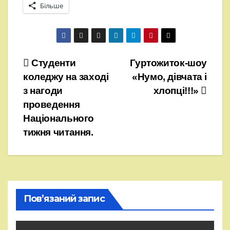
Більше
Навігація
Студенти
Гуртожиток-шоу
коледжу на заході
«Нумо, дівчата і
записів
з нагоди
хлопці!!!»
проведення
Національного
тижня читання.
Пов’язаний запис