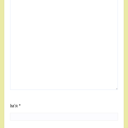
Ім'я
*