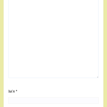
Ім'я
*