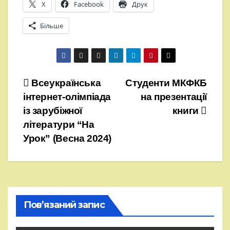
X
Facebook
Друк
Більше
Навігація
Всеукраїнська
Студенти МКФКБ
інтернет-олімпіада
на презентації
записів
із зарубіжної
книги
літератури “На
Урок” (Весна 2024)
Пов’язаний запис