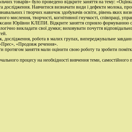
ольчих товарів» було проведено відкрите заняття на тему: «Оцінка
 та дослідження. Навчитися визначати види і дефекти молока, пр
знавальних і творчих навичок здобувачів освіти, рівень яких ви
ного мислення, творчості, когнітивної гнучкості, співпраці, упра
Оксани Юріївни КЛЕПИ. Відкрите заняття сприяло формуванню ос
 логічно викладати свої думки; виховувати почуття відповідальн
тей.
ук, дослідження, робота в малих групах, випереджувальне завда
 «Прес», «Продовж речення».
ти протягом заняття мали оцінити свою роботу та зробити помітк
чального процесу на необхідності вивчення теми, самостійного п