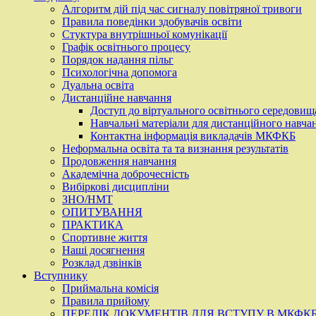
Алгоритм дій під час сигналу повітряної тривоги
Правила поведінки здобувачів освіти
Стуктура внутрішньої комунікації
Графік освітнього процесу
Порядок надання пільг
Психологічна допомога
Дуальна освіта
Дистанційне навчання
Доступ до віртуального освітнього середовищ
Навчальні матеріали для дистанційного навча
Контактна інформація викладачів МКФКБ
Неформальна освіта та та визнання результатів
Продовження навчання
Академічна доброчесність
Вибіркові дисципліни
ЗНО/НМТ
ОПИТУВАННЯ
ПРАКТИКА
Спортивне життя
Наші досягнення
Розклад дзвінків
Вступнику
Приймальна комісія
Правила прийому
ПЕРЕЛІК ДОКУМЕНТІВ ДЛЯ ВСТУПУ В МКФК