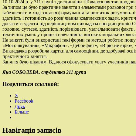
10.10.2024 р. у 311 групі з дисципліни «Товарознавство продов
За типом це було практичне заняття з елементами рольової гри
забезпечити в ході заняття формування та розвиток розумово-пі
здатність і готовність до розв’язання комплексних задач, критич
досягти студенти під керівництвом викладача спецдисциплін 
головне, суттєве, здатність порівнювати, узагальнювати факти,
технічних умінь у процесі навчання та високих моральних якос
На занятті були використані такі форми та методи роботи: пош
«Мої очікування», «Мікрофон», «Дебрифінг», «Вірю-не вірю»,
Викладачка розробила картки для самооцінки, де здобувачі осві
практичного заняття.
Заняття було цікавим. Вдалося сфокусувати увагу учасників нав
Яна СОБОЛЕВА, студентка 311 групи
Поделиться ссылкой:
X
Facebook
Друк
Більше
Навігація записів