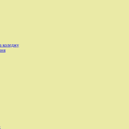
а коледжу
ння
Б