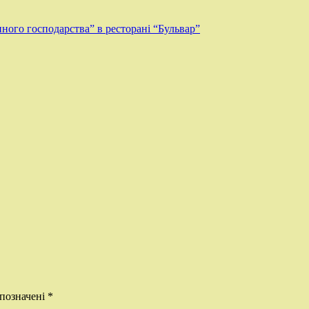
нного господарства” в ресторані “Бульвар”
 позначені
*