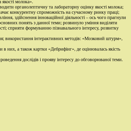
 якості молока».
оводити органолептичну та лабораторну оцінку якості молока;
значає конкурентну спроможність на сучасному ринку праці;
вління, здійснення інноваційної діяльності – ось чого прагнули
новних понять з данної теми; розвинуло уміння виділяти
ості; сприяти формуванню пізнавального інтересу, розвитку
ння; використання інтерактивних методів: «Мозковий штурм»,
и в них, а також картки «Дебрифінг», де оцінювалась якість
роведення дослідів і прояву інтересу до обговорюваної теми.