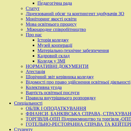
Педагогічна рада
Статут
Ліцензований обсяг та контингент здобувачів ЗО
Моніторинг якості освіти
Мова освітнього процесу
Міжнародне співробітництво
Про нас
Історія коледжу
Музей кооперації
Матеріально-технічне забезпечення
Кадровий склад
Коледж у ЗМІ
НОРМАТИВНІ ДОКУМЕНТИ
Атестація
Щорічний звіт керівника коледжу
Відомості про право здійснення освітньої діяльності
Колективна угода
Вартість освітньої послуги
Правила внутрішнього розпорядку
Спеціальності
ОБЛІК І ОПОДАТКУВАННЯ
ФІНАНСИ, БАНКІВСЬКА СПРАВА, СТРАХУВА
ТОРГІВЛЯ-ОПП Підприємництво та торгівля -ОПП П
ГОТЕЛЬНО-РЕСТОРАННА СПРАВА ТА КЕЙТЕР
Студенту