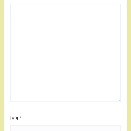
Ім'я
*