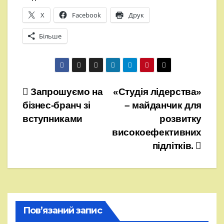
X
Facebook
Друк
Більше
Навігація
Запрошуємо на
«Студія лідерства»
бізнес-бранч зі
– майданчик для
записів
вступниками
розвитку
високоефективних
підлітків.
Пов’язаний запис