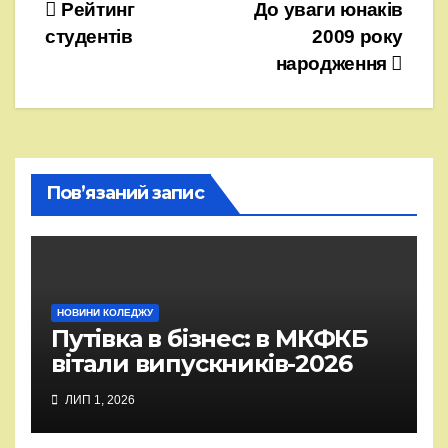
Навігація
Рейтинг
До уваги юнаків
студентів
2009 року
записів
народження
Пов’язаний запис
НОВИНИ КОЛЕДЖУ
Путівка в бізнес: в МКФКБ
вітали випускників-2026
ЛИП 1, 2026