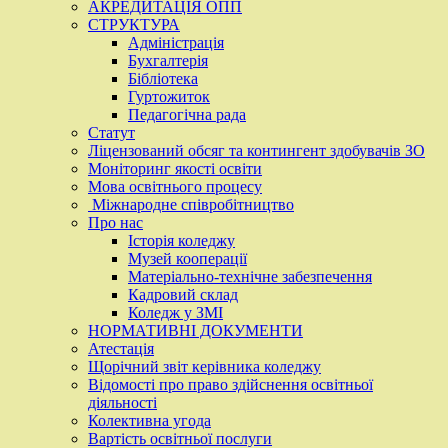
АКРЕДИТАЦІЯ ОПП
СТРУКТУРА
Адміністрація
Бухгалтерія
Бібліотека
Гуртожиток
Педагогічна рада
Статут
Ліцензований обсяг та контингент здобувачів ЗО
Моніторинг якості освіти
Мова освітнього процесу
Міжнародне співробітництво
Про нас
Історія коледжу
Музей кооперації
Матеріально-технічне забезпечення
Кадровий склад
Коледж у ЗМІ
НОРМАТИВНІ ДОКУМЕНТИ
Атестація
Щорічний звіт керівника коледжу
Відомості про право здійснення освітньої
діяльності
Колективна угода
Вартість освітньої послуги