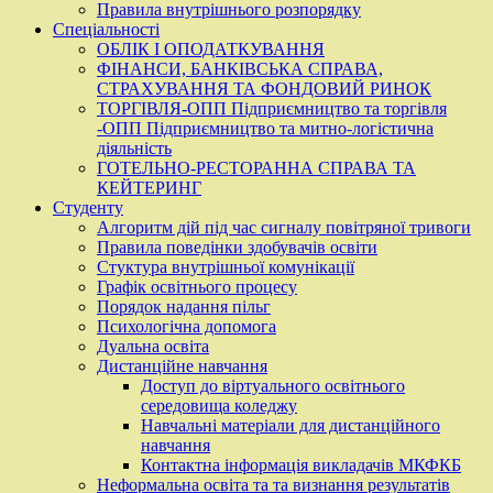
Правила внутрішнього розпорядку
Спеціальності
ОБЛІК І ОПОДАТКУВАННЯ
ФІНАНСИ, БАНКІВСЬКА СПРАВА,
СТРАХУВАННЯ ТА ФОНДОВИЙ РИНОК
ТОРГІВЛЯ-ОПП Підприємництво та торгівля
-ОПП Підприємництво та митно-логістична
діяльність
ГОТЕЛЬНО-РЕСТОРАННА СПРАВА ТА
КЕЙТЕРИНГ
Студенту
Алгоритм дій під час сигналу повітряної тривоги
Правила поведінки здобувачів освіти
Стуктура внутрішньої комунікації
Графік освітнього процесу
Порядок надання пільг
Психологічна допомога
Дуальна освіта
Дистанційне навчання
Доступ до віртуального освітнього
середовища коледжу
Навчальні матеріали для дистанційного
навчання
Контактна інформація викладачів МКФКБ
Неформальна освіта та та визнання результатів