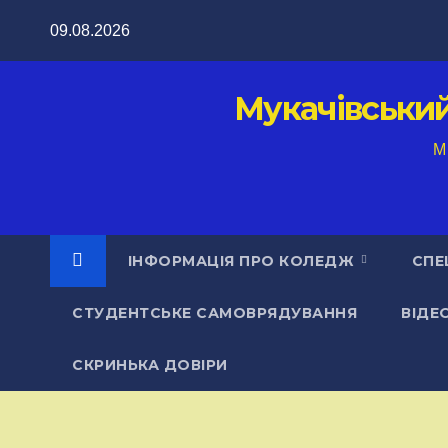
Перейти
09.08.2026
до
вмісту
Мукачівськи
M
ІНФОРМАЦІЯ ПРО КОЛЕДЖ
СПЕ
СТУДЕНТСЬКЕ САМОВРЯДУВАННЯ
ВІДЕ
СКРИНЬКА ДОВІРИ