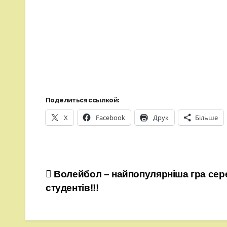
Поделиться ссылкой:
X
Facebook
Друк
Більше
Навігація
Волейбол – найпопулярніша гра сер
студентів!!!
записів