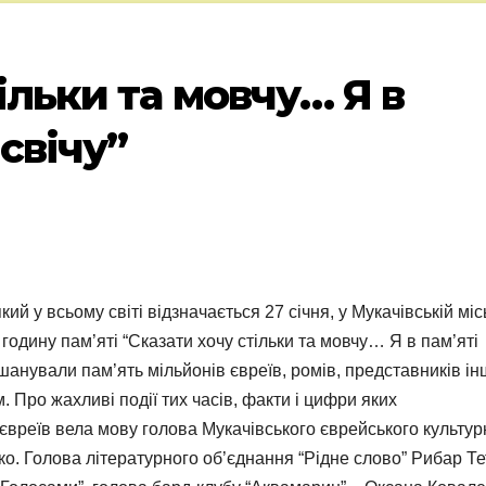
ільки та мовчу… Я в
свічу”
ий у всьому світі відзначається 27 січня, у Мукачівській міс
годину пам’яті “Сказати хочу стільки та мовчу… Я в пам’яті
анували пам’ять мільйонів євреїв, ромів, представників і
Про жахливі події тих часів, факти і цифри яких
євреїв вела мову голова Мукачівського єврейського культур
о. Голова літературного об’єднання “Рідне слово” Рибар Т