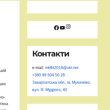
Instagram
Facebook
YouTube
Контакти
e-mail:
mkfkt2018@ukr.net
ькій
+380 99 504 50 28
Закарпатська обл., м. Мукачево,
нших
вул. Я. Мудрого, 40
но-
етяна