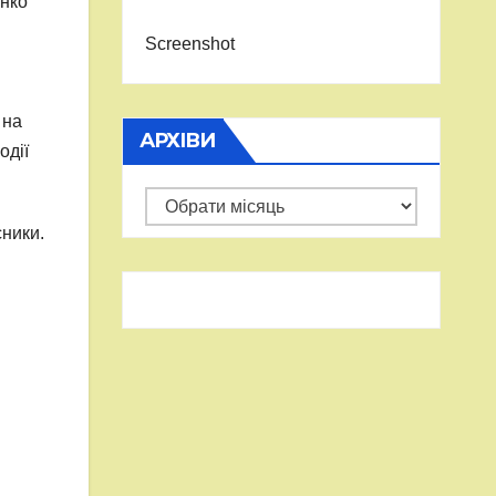
енко
Screenshot
 на
АРХІВИ
одії
Архіви
ники.