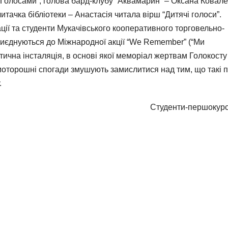
 Голосами”, голова бард-клубу “Аквамарин” – Оксана Ковал
тачка бібліотеки – Анастасія читала вірш “Дитячі голоси”.
ації та студенти Мукачівського кооперативного торговельно-
риєднуються до Міжнародної акції “We Remember” (“Ми
тична інсталяція, в основі якої меморіал жертвам Голокосту
оторошні спогади змушують замислитися над тим, що такі п
.
Студенти-першокурс