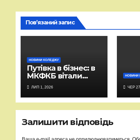
Пов’язаний запис
НОВИНИ КОЛЕДЖУ
Путівка в бізнес: в
МКФКБ вітали
НОВИНИ 
випускників-2026
ЛИП 1, 2026
ЧЕР 27
Залишити відповідь
Ваша e-mail адреса не оприлюднюватиметься.
Обо