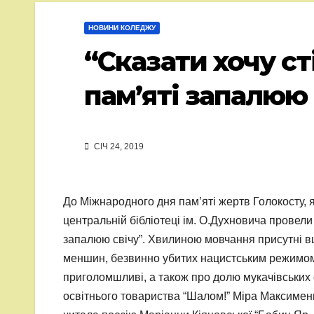
НОВИНИ КОЛЕДЖУ
“Сказати хочу ст
пам’яті запалюю 
СІЧ 24, 2019
До Міжнародного дня пам’яті жертв Голокосту, як
центральній бібліотеці ім. О.Духновича провели 
запалюю свічу”. Хвилиною мовчання присутні вш
меншин, безвинно убитих нацистським режимом. 
приголомшливі, а також про долю мукачівських 
освітнього товариства “Шалом!” Міра Максименк