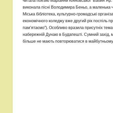
читала поезію Маріанни Кіяновської “Бабин Яр.
виконала пісні Володимира Беньо, а маленька чи
Міська бібліотека, культурно-громадські організ
економічного коледжу вже другий рік поспіль п
пам’ятаємо”). Особливо вразила присутніх тема
набережній Дунаю в Будапешті. Сумний захід, м
більше не мають повторюватися в майбутньому