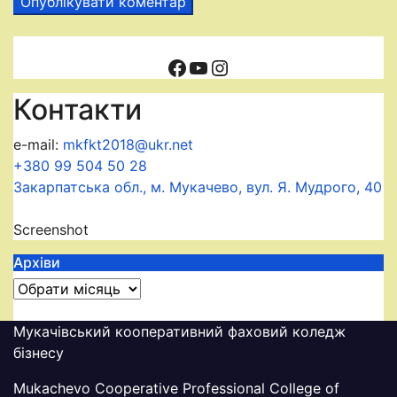
Facebook
YouTube
Instagram
Контакти
e-mail:
mkfkt2018@ukr.net
+380 99 504 50 28
Закарпатська обл., м. Мукачево, вул. Я. Мудрого, 40
Screenshot
Архіви
Архіви
Мукачівський кооперативний фаховий коледж
бізнесу
Mukachevo Cooperative Professional College of