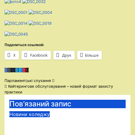
Поделиться ссылкой:
X
Facebook
Друк
Більше
Навігація
Парламентські слухання
Кейтерингове обслуговування – новий формат захисту
записів
практики
Пов’язаний запис
Новини коледжу
Путівка в бізнес: в МКФКБ
вітали випускників-2026