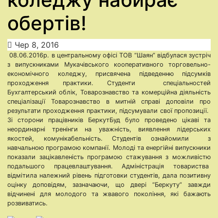
обертів!
Чер 8, 2016
08.06.2016р. в центральному офісі ТОВ “Шаян” відбулася зустріч
з випускниками Мукачівського кооперативного торговельно-
економічного коледжу, присвячена підведенню підсумків
проходження практики. Студенти спеціальностей
Бухгалтерський облік, Товарознавство та комерційна діяльність
спеціалізації Товарознавство в митній справі доповіли про
результати проходження практики, підсумували свої пропозиції.
Зі сторони працівників БеркутБуд було проведено цікаві та
неординарні тренінги на уважність, виявлення лідерських
якостей, комунікабельність. Студентів ознайомили з
навчальною програмою компанії. Молоді та енергійні випускники
показали зацікавленість програмою стажування з можливістю
подальшого працевлаштування. Адміністрація товариства
відмітила належний рівень підготовки студентів, дала позитивну
оцінку доповідям, зазначаючи, що двері “Беркуту” завжди
відчинені для молодого та жвавого покоління, які бажають
розвиватись.