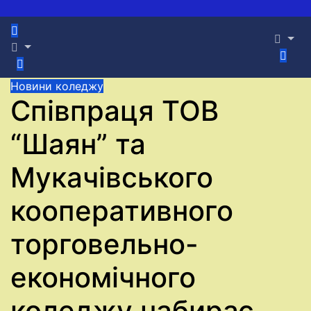
Новини коледжу
Співпраця ТОВ
“Шаян” та
Мукачівського
кооперативного
торговельно-
економічного
коледжу набирає