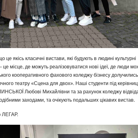
о це якісь класичні вистави, які будують в людині культурні
 це місце, де можуть реалізовуватися нові ідеї, де люди мо
ського кооперативного фахового коледжу бізнесу долучились
чного театру «Сцена для двох». Наші студенти під керівни
ИНСЬКОЇ Любові Михайлівни та за рахунок коледжу відвід
одібними заходами, та очікують подальших цікавих вистав.
р ЛЕГАР.