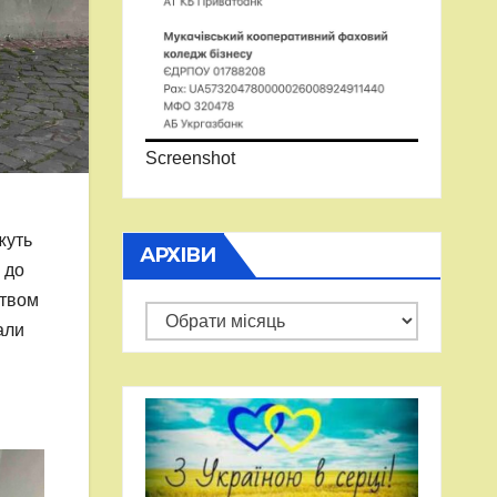
Screenshot
жуть
АРХІВИ
 до
цтвом
Архіви
али