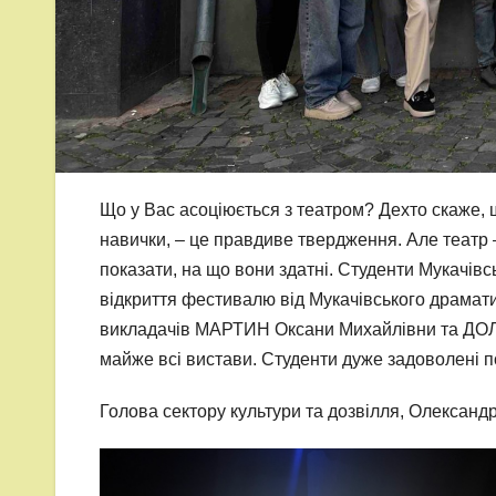
Що у Вас асоціюється з театром? Дехто скаже, щ
навички, – це правдиве твердження. Але театр –
показати, на що вони здатні. Студенти Мукачів
відкриття фестивалю від Мукачівського драмати
викладачів МАРТИН Оксани Михайлівни та ДОЛ
майже всі вистави. Студенти дуже задоволені п
Голова сектору культури та дозвілля, Олександ