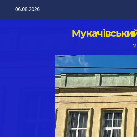
Перейти
06.08.2026
до
вмісту
Мукачівськи
M