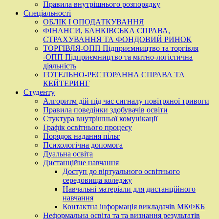
Правила внутрішнього розпорядку
Спеціальності
ОБЛІК І ОПОДАТКУВАННЯ
ФІНАНСИ, БАНКІВСЬКА СПРАВА,
СТРАХУВАННЯ ТА ФОНДОВИЙ РИНОК
ТОРГІВЛЯ-ОПП Підприємництво та торгівля
-ОПП Підприємництво та митно-логістична
діяльність
ГОТЕЛЬНО-РЕСТОРАННА СПРАВА ТА
КЕЙТЕРИНГ
Студенту
Алгоритм дій під час сигналу повітряної тривоги
Правила поведінки здобувачів освіти
Стуктура внутрішньої комунікації
Графік освітнього процесу
Порядок надання пільг
Психологічна допомога
Дуальна освіта
Дистанційне навчання
Доступ до віртуального освітнього
середовища коледжу
Навчальні матеріали для дистанційного
навчання
Контактна інформація викладачів МКФКБ
Неформальна освіта та та визнання результатів