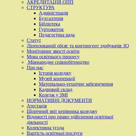
АКРЕДИТАЦІЯ ОПП
СТРУКТУРА
Адміністрація
Бухгалтерія
Бібліотека
Гуртожиток
Педагогічна рада
Статут
Ліцензований обсяг та контингент здобувачів ЗО
Моніторинг якості освіти
Мова освітнього процесу
Міжнародне співробітництво
Про нас
Історія коледжу
Музей кооперації
Матеріально-технічне забезпечення
Кадровий склад
Коледж у ЗМІ
НОРМАТИВНІ ДОКУМЕНТИ
Атестація
Щорічний звіт керівника коледжу
Відомості про право здійснення освітньої
діяльності
Колективна угода
Вартість освітньої послуги