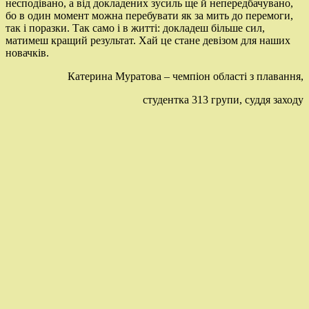
несподівано, а від докладених зусиль ще й непередбачувано,
бо в один момент можна перебувати як за мить до перемоги,
так і поразки. Так само і в житті: докладеш більше сил,
матимеш кращий результат. Хай це стане девізом для наших
новачків.
Катерина Муратова – чемпіон області з плавання,
студентка 313 групи, суддя заходу