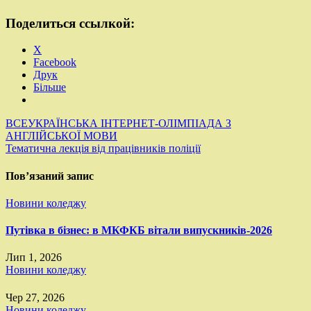
Поделиться ссылкой:
X
Facebook
Друк
Більше
Навігація
ВСЕУКРАЇНСЬКА ІНТЕРНЕТ-ОЛІМПІАДА З
АНГЛІЙСЬКОЇ МОВИ
записів
Тематична лекція від працівників поліції
Пов’язаний запис
Новини коледжу
Путівка в бізнес: в МКФКБ вітали випускників-2026
Лип 1, 2026
Новини коледжу
Чер 27, 2026
Новини коледжу