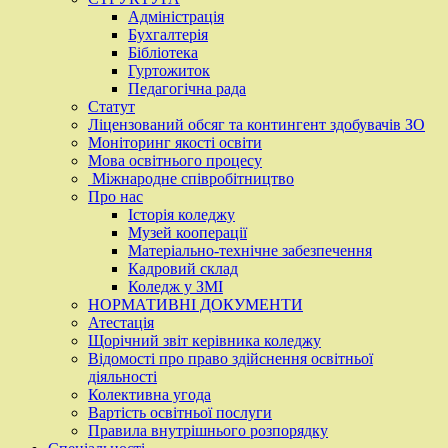
Адміністрація
Бухгалтерія
Бібліотека
Гуртожиток
Педагогічна рада
Статут
Ліцензований обсяг та контингент здобувачів ЗО
Моніторинг якості освіти
Мова освітнього процесу
Міжнародне співробітництво
Про нас
Історія коледжу
Музей кооперації
Матеріально-технічне забезпечення
Кадровий склад
Коледж у ЗМІ
НОРМАТИВНІ ДОКУМЕНТИ
Атестація
Щорічний звіт керівника коледжу
Відомості про право здійснення освітньої
діяльності
Колективна угода
Вартість освітньої послуги
Правила внутрішнього розпорядку