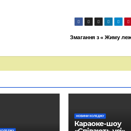
Змагання з « Жиму ле
НОВИНИ КОЛЕДЖУ
Караоке-шоу
«Співають усі»
КОЛЕДЖУ