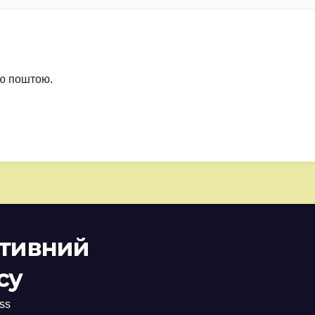
ою поштою.
ативний
су
ss