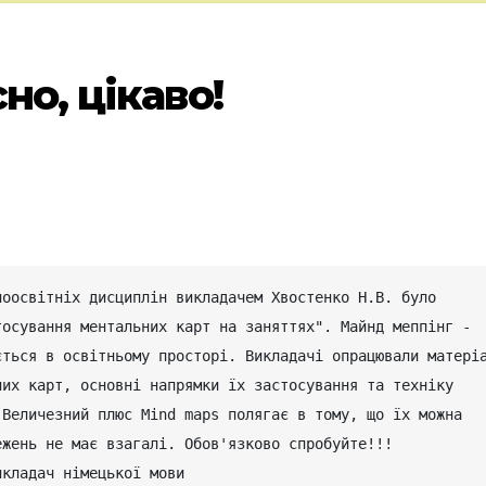
но, цікаво!
оосвітніх дисциплін викладачем Хвостенко Н.В. було 
осування ментальних карт на заняттях". Майнд меппінг - 
ться в освітньому просторі. Викладачі опрацювали матеріа
их карт, основні напрямки їх застосування та техніку 
Величезний плюс Mind maps полягає в тому, що їх можна 
ежень не має взагалі. Обов'язково спробуйте!!!
икладач німецької мови