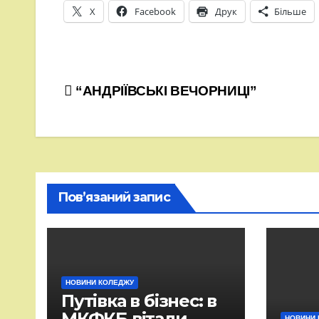
X
Facebook
Друк
Більше
Навігація
“АНДРІЇВСЬКІ ВЕЧОРНИЦІ”
записів
Пов’язаний запис
НОВИНИ КОЛЕДЖУ
Путівка в бізнес: в
МКФКБ вітали
НОВИНИ 