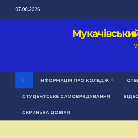
Перейти
07.08.2026
до
вмісту
Мукачівськи
M
ІНФОРМАЦІЯ ПРО КОЛЕДЖ
СПЕ
СТУДЕНТСЬКЕ САМОВРЯДУВАННЯ
ВІДЕ
СКРИНЬКА ДОВІРИ