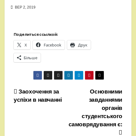
ВЕР 2, 2019
Поделиться ссылкой:
X
Facebook
Друк
Більше
Навігація
Заохочення за
Основними
успіхи в навчанні
завданнями
записів
органів
студентського
самоврядування є: