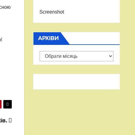
есною
Screenshot
АРХІВИ
!
Архіви
ів.