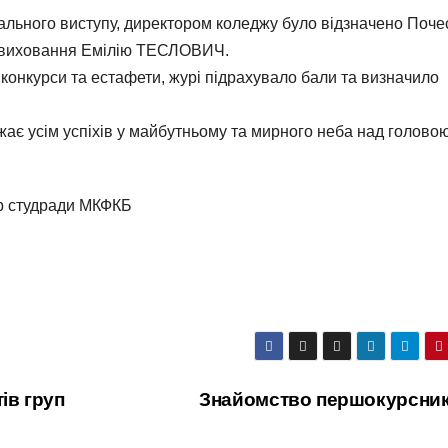
вітального виступу, директором коледжу було відзначено Поч
 виховання Емілію ТЕСЛОВИЧ.
 конкурси та естафети, журі підрахувало бали та визначило
жає усім успіхів у майбутньому та мирного неба над головою
ор студради МКФКБ
ів груп
Знайомство першокурсник