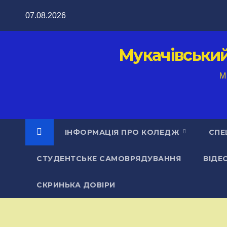
Перейти
07.08.2026
до
вмісту
Мукачівськи
M
ІНФОРМАЦІЯ ПРО КОЛЕДЖ
СПЕ
СТУДЕНТСЬКЕ САМОВРЯДУВАННЯ
ВІДЕ
СКРИНЬКА ДОВІРИ