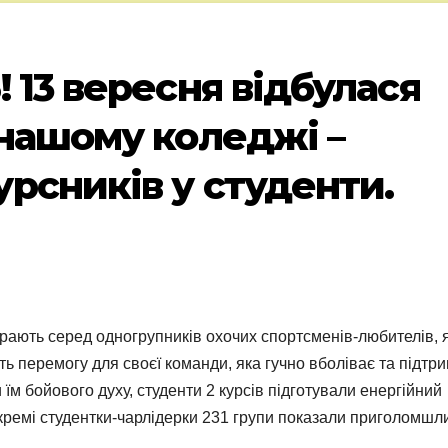
 13 вересня відбулася
 нашому коледжі –
рсників у студенти.
ирають серед одногрупників охочих спортсменів-любителів, я
ь перемогу для своєї команди, яка гучно вболіває та підтр
 їм бойового духу, студенти 2 курсів підготували енергійний
ж окремі студентки-чарлідерки 231 групи показали приголомш