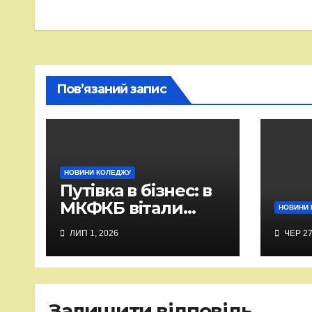
Пов’язаний запис
НОВИНИ КОЛЕДЖУ
Путівка в бізнес: в
МКФКБ вітали
НОВИНИ 
випускників-2026
ЛИП 1, 2026
ЧЕР 27
Залишити відповідь