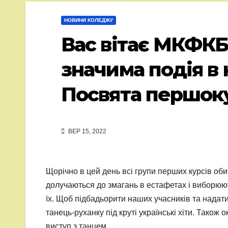
НОВИНИ КОЛЕДЖУ
Вас вітає МКФКБ!
значима подія в
Посвята першоку
ВЕР 15, 2022
Щорічно в цей день всі групи перших курсів об
долучаються до змагань в естафетах і виборюют
їх. Щоб підбадьорити наших учасників та надати
танець-руханку під круті українські хіти. Тако
виступ з танцем.