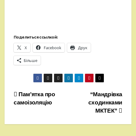
Поделиться ссылкой:
X
Facebook
Друк
Більше
Навігація
Пам’ятка про
“Мандрівка
самоізоляцію
сходинками
записів
МКТЕК”