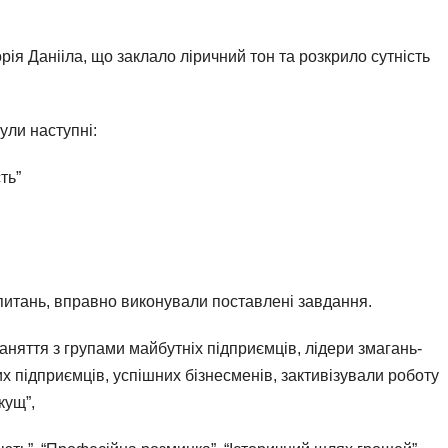
я Данііла, що заклало ліричний тон та розкрило сутність
ули наступні:
ть”
итань, вправно виконували поставлені завдання.
няття з групами майбутніх підприємців, лідери змагань-
х підприємців, успішних бізнесменів, зактивізували роботу
 кущ”,