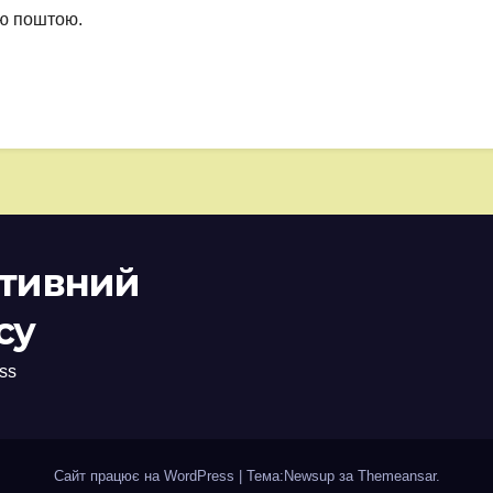
ою поштою.
ативний
су
ss
Сайт працює на WordPress
|
Тема:Newsup за
Themeansar
.