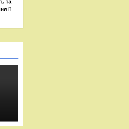
ть та
ння