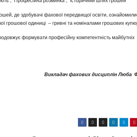
ють”, “Професійна розминка”, “Історичний шлях грошей”
рошей, де здобувачі фахової передвищої освіти, ознайомили
ої грошової одиниці – гривні та номіналами грошових купю
продовжує формувати професійну компетентність майбутніх
Викладач фахових дисциплін Люба 