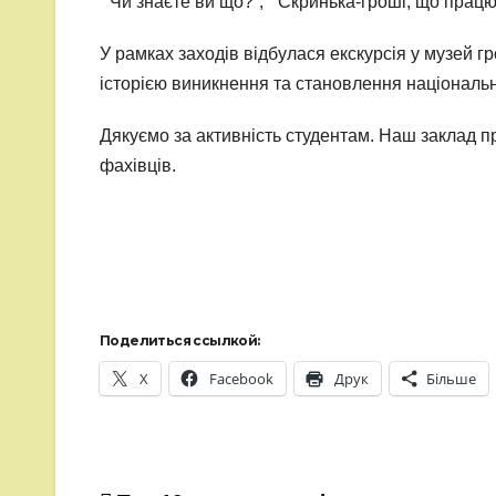
“Чи знаєте ви що?”, “Скринька-гроші, що працю
У рамках заходів відбулася екскурсія у музей г
історією виникнення та становлення національн
Дякуємо за активність студентам. Наш заклад 
фахівців.
Поделиться ссылкой:
X
Facebook
Друк
Більше