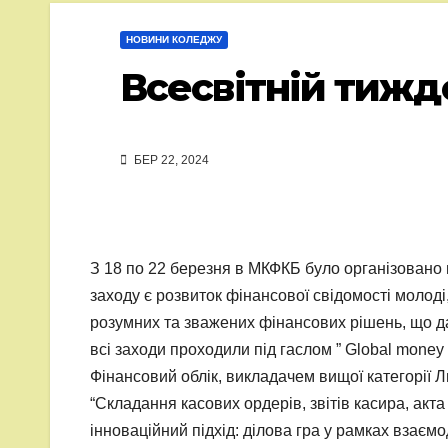
НОВИНИ КОЛЕДЖУ
Всесвітній тижд
БЕР 22, 2024
З 18 по 22 березня в МКФКБ було організовано
заходу є розвиток фінансової свідомості молод
розумних та зважених фінансових рішень, що да
всі заходи проходили під гаслом ” Global money 
Фінансовий облік, викладачем вищої категорії 
“Складання касових ордерів, звітів касира, акта
інноваційний підхід: ділова гра у рамках взаємод