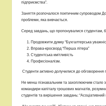
підприємства”.
Заняття розпочалося поетичним супроводом Дорі
проблеми, яка вивчається.
Серед завдань, що пропонувалися студентам, б
Продовжити думку “Бухгалтерська уважніс
Вправа-кросворд “Перша літера”
Студентська кмітливість
Професіоналізм.
Студенти активно долучилися до обговорення п
Не менш пізнавальним та захоплюючим стало за
командири капіталу грошових магнатів, розумни
студентів та вирішення завдань: “Асоціативний