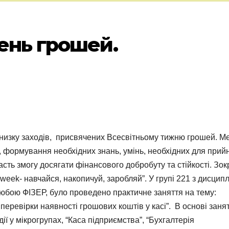
ень грошей.
 низку заходів, присвячених Всесвітньому тижню грошей. М
і, формування необхідних знань, умінь, необхідних для прий
сть змогу досягати фінансового добробуту та стійкості. Зок
week- навчайся, накопичуй, заробляй”. У групі 221 з дисцип
Любою ФІЗЕР, було проведено практичне заняття на тему:
 перевірки наявності грошових коштів у касі”. В основі заня
ії у мікрогрупах, “Каса підприємства”, “Бухгалтерія