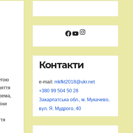
Instagram
Facebook
YouTube
Контакти
етою
e-mail:
mkfkt2018@ukr.net
няття
+380 99 504 50 28
рема,
Закарпатська обл., м. Мукачево,
ліни
вул. Я. Мудрого, 40
ття