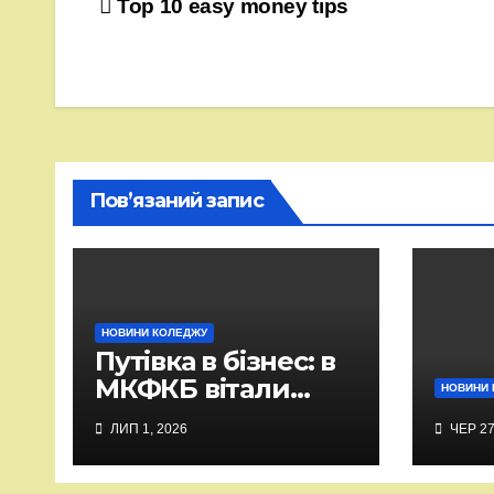
Навігація
Top 10 easy money tips
записів
Пов’язаний запис
НОВИНИ КОЛЕДЖУ
Путівка в бізнес: в
МКФКБ вітали
НОВИНИ 
випускників-2026
ЛИП 1, 2026
ЧЕР 27