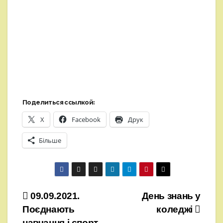
Поделиться ссылкой:
X
Facebook
Друк
Більше
Навігація
09.09.2021.
День знань у
Поєднають
коледжі
записів
навчання і спорт.