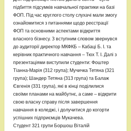
підбиття підсумків навчальної практики на базі
ФОП. Під час круглого столу слухачі мали змогу
ознайомитися з питаннями щодо реєстрації
ФОП та основними аспектами відкриття
власного бізнесу. З вступним словом звернувся
до аудиторії директор МКФКБ – Кабаці Б. І. та
керівник практичного навчання – Тюх Т. І. Далі з
презентаціями виступили студенти: Фоштер
Тіанна-Марія (312 група); Мучичка Тетяна (321
група); Шандер Тетяна (313 група) та Балаж
Євгенія (331 група), які в кінці поділилися
своїми планами на майбутнє, а саме – відкрити
свою власну справу після завершення
навчання в коледжі, і долучитися до когорти
успішних підприємців Мукачева.
Студент 321 групи Боршош Віталій