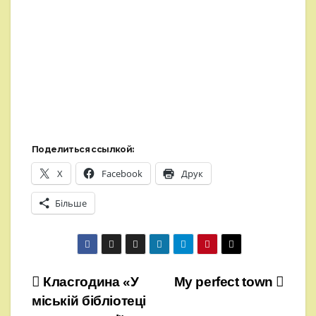
Поделиться ссылкой:
X
Facebook
Друк
Більше
Навігація
Класгодина «У
My perfect town
міській бібліотеці
записів